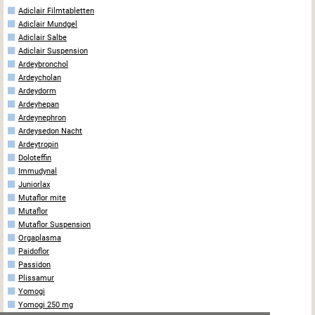
Adiclair Filmtabletten
Adiclair Mundgel
Adiclair Salbe
Adiclair Suspension
Ardeybronchol
Ardeycholan
Ardeydorm
Ardeyhepan
Ardeynephron
Ardeysedon Nacht
Ardeytropin
Doloteffin
Immudynal
Juniorlax
Mutaflor mite
Mutaflor
Mutaflor Suspension
Orgaplasma
Paidoflor
Passidon
Plissamur
Yomogi
Yomogi 250 mg