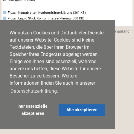
Fluxan Kautabletten Konformitätserklärung
(361 KB)
Fluxan Liquid Stick Konformitätserklärung
(360 KB)
Datenschutz
Impressum
Zum Seitenanfang
Wir nutzen Cookies und Drittanbieter-Dienste
auf unserer Website. Cookies sind kleine
Textdateien, die über Ihren Browser im
Speicher Ihres Endgeräts abgelegt werden.
Einige von ihnen sind essenziell, während
andere uns helfen, diese Website für unsere
Besucher zu verbessern. Weitere
Informationen finden Sie auch in unserer
Datenschutzerklärung.
nur essenzielle
Alle akzeptieren
akzeptieren