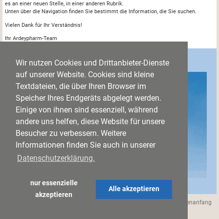
es an einer neuen Stelle, in einer anderen Rubrik.
Unten über die Navigation finden Sie bestimmt die Information, die Sie suchen.
Vielen Dank für Ihr Verständnis!
Ihr Ardeypharm-Team
Alle guten Infos zu unseren Arzneimitteln und den
Wir nutzen Cookies und Drittanbieter-Dienste
Anwendungsgebieten.
auf unserer Website. Cookies sind kleine
Textdateien, die über Ihren Browser im
Speicher Ihres Endgeräts abgelegt werden.
Einige von ihnen sind essenziell, während
andere uns helfen, diese Website für unsere
Besucher zu verbessern. Weitere
Informationen finden Sie auch in unserer
Datenschutzerklärung.
nur essenzielle
Hier geht’s
zu den Informationen
>
Alle akzeptieren
akzeptieren
Datenschutz
Impressum
Zum Seitenanfang